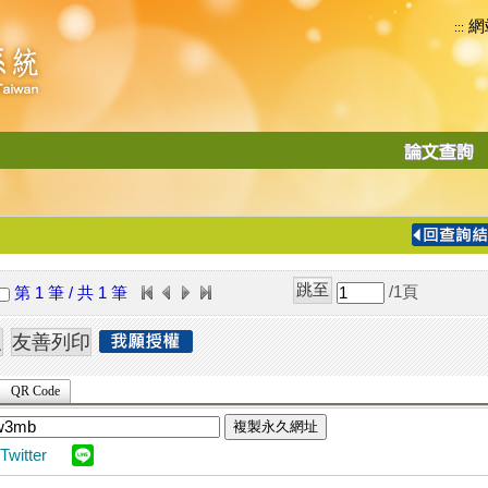
網
:::
功
能
切
換
導
覽
/1
頁
第 1 筆 / 共 1 筆
列
QR Code
複製永久網址
Twitter