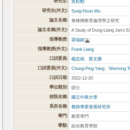
研究生:
吳松勳
研究生(外文):
Sung-Hsun Wu
論文名稱:
詹棟樑教育倫理學之研究
論文名稱(外文):
A Study of Dung-Liang Jan’s E
指導教授:
梁福鎮
指導教授(外文):
Frank Liang
口試委員:
楊忠斌
、
蔡文榮
口試委員(外文):
Chung-Ping Yang
、
Wenrong T
口試日期:
2022-12-20
學位類別:
碩士
校院名稱:
國立中興大學
系所名稱:
教師專業發展研究所
學門:
教育學門
學類:
綜合教育學類