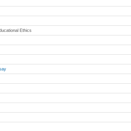
ducational Ethics
say