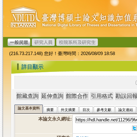
跳
臺
到
灣
主
博
要
碩
內
士
容
論
文
(216.73.217.148) 您好！臺灣時間：2026/08/09 18:58
加
值
:::
詳目顯示
系
統
論文基本資料
摘要
外文摘要
目次
參考文獻
論文連結
本論文永久網址
: