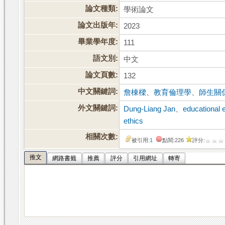
論文種類:
學術論文
論文出版年:
2023
畢業學年度:
111
語文別:
中文
論文頁數:
132
中文關鍵詞:
詹棟樑
、
教育倫理學
、
師生關
外文關鍵詞:
Dung-Liang Jan
、
educational 
ethics
相關次數:
被引用:
1
點閱:226
評分:
推文
網路書籤
推薦
評分
引用網址
轉寄