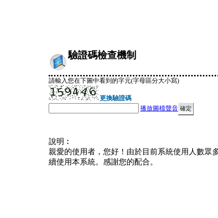
驗證碼檢查機制
請輸入您在下圖中看到的字元(字母區分大小寫)
更換驗證碼
播放圖檔聲音
說明︰
親愛的使用者，您好！由於目前系統使用人數眾
續使用本系統。感謝您的配合。