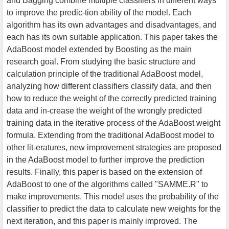
and Bagging combine multiple classifiers in different ways
to improve the predic-tion ability of the model. Each
algorithm has its own advantages and disadvantages, and
each has its own suitable application. This paper takes the
AdaBoost model extended by Boosting as the main
research goal. From studying the basic structure and
calculation principle of the traditional AdaBoost model,
analyzing how different classifiers classify data, and then
how to reduce the weight of the correctly predicted training
data and in-crease the weight of the wrongly predicted
training data in the iterative process of the AdaBoost weight
formula. Extending from the traditional AdaBoost model to
other lit-eratures, new improvement strategies are proposed
in the AdaBoost model to further improve the prediction
results. Finally, this paper is based on the extension of
AdaBoost to one of the algorithms called "SAMME.R" to
make improvements. This model uses the probability of the
classifier to predict the data to calculate new weights for the
next iteration, and this paper is mainly improved. The