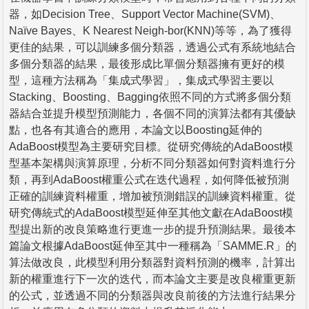
器，如Decision Tree、Support Vector Machine(SVM)、
Naïve Bayes、K Nearest Neigh-bor(KNN)等等，為了獲得
更佳的結果，可以訓練多個分類器，透過公式有系統地結合
多個分類器的結果，最後形成比單個分類器擁有更好的模
型，這種方法稱為「集成式學習」，集成式學習主要以
Stacking、Boosting、Bagging依照不同的方式將多個分類
器結合並提升模型預測能力，各個不同的演算法都有其優缺
點，也各有其適合的應用，本論文以Boosting延伸的
AdaBoost模型為主要研究目標。從研究傳統的AdaBoost模
型基本架構與演算原理，分析不同分類器如何對資料進行分
類，再到AdaBoost權重公式在迭代過程，如何降低被預測
正確的訓練資料權重，增加被預測錯誤的訓練資料權重。從
研究傳統式的AdaBoost模型延伸至其他文獻在AdaBoost模
型提出新的改良策略進行更進一步的提升預測結果。最後本
篇論文根據AdaBoost延伸至其中一種稱為「SAMME.R」的
算法做改良，此模型利用分類器對資料預測的機率，計算出
新的權重進行下一次的迭代，而本論文主要是改良權重更新
的公式，並透過不同的分類器與改良前後的方法進行結果分