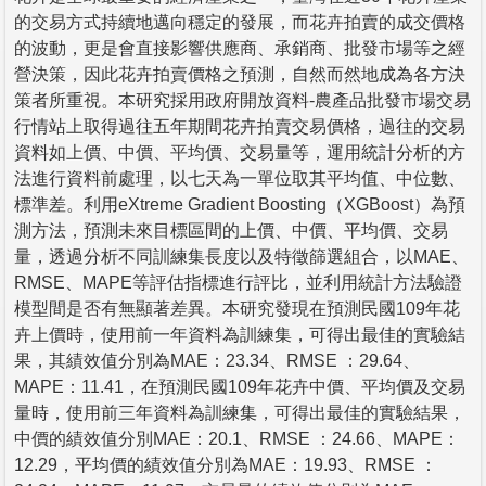
的交易方式持續地邁向穩定的發展，而花卉拍賣的成交價格
的波動，更是會直接影響供應商、承銷商、批發市場等之經
營決策，因此花卉拍賣價格之預測，自然而然地成為各方決
策者所重視。本研究採用政府開放資料-農產品批發市場交易
行情站上取得過往五年期間花卉拍賣交易價格，過往的交易
資料如上價、中價、平均價、交易量等，運用統計分析的方
法進行資料前處理，以七天為一單位取其平均值、中位數、
標準差。利用eXtreme Gradient Boosting（XGBoost）為預
測方法，預測未來目標區間的上價、中價、平均價、交易
量，透過分析不同訓練集長度以及特徵篩選組合，以MAE、
RMSE、MAPE等評估指標進行評比，並利用統計方法驗證
模型間是否有無顯著差異。本研究發現在預測民國109年花
卉上價時，使用前一年資料為訓練集，可得出最佳的實驗結
果，其績效值分別為MAE：23.34、RMSE ：29.64、
MAPE：11.41，在預測民國109年花卉中價、平均價及交易
量時，使用前三年資料為訓練集，可得出最佳的實驗結果，
中價的績效值分別MAE：20.1、RMSE ：24.66、MAPE：
12.29，平均價的績效值分別為MAE：19.93、RMSE ：