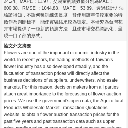
24.24、MAPE：11.97，交易量的績效值分別為MAE：
600.38、RMSE ：1044.88、MAPE：53.89。透過統計方法
驗證得知，不論何種訓練集長度，皆使用該年份較重要的特
徵作為判斷標準，能使實驗結果較為穩定。本研究為台灣花
卉市場提供了一種新的預測方法，且使市場交易資訊化，呈
現一目了然的形式。
論文外文摘要
Flowers are one of the important economic industry in the
world. In recent years, the trading methods of Taiwan's
flower industry has also developed steadily, and the
fluctuation of transaction prices will directly affect the
business decisions of suppliers, underwriters, wholesale
markets. For this reason, decision makers from all parties
attach great importance to the forecasting of flower auction
prices. We use the government's open data, the Agricultural
Products Wholesale Market Transaction Quotations
website, to obtain flower auction transaction prices for the
past five years and past transaction data such as upper