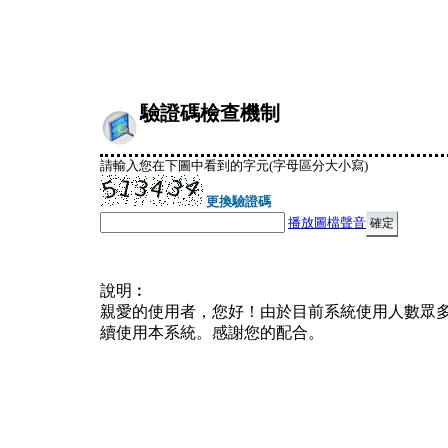
驗證碼檢查機制
請輸入您在下圖中看到的字元(字母區分大小寫)
更換驗證碼
播放圖檔聲音
說明︰
親愛的使用者，您好！由於目前系統使用人數眾
續使用本系統。感謝您的配合。