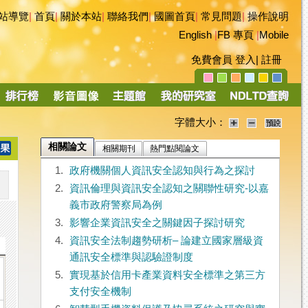
站導覽
|
首頁
|
關於本站
|
聯絡我們
|
國圖首頁
|
常見問題
|
操作說明
English
|
FB 專頁
|
Mobile
免費會員
登入
|
註冊
字體大小：
相關論文
相關期刊
熱門點閱論文
1.
政府機關個人資訊安全認知與行為之探討
2.
資訊倫理與資訊安全認知之關聯性研究-以嘉
義市政府警察局為例
3.
影響企業資訊安全之關鍵因子探討研究
4.
資訊安全法制趨勢研析– 論建立國家層級資
通訊安全標準與認驗證制度
5.
實現基於信用卡產業資料安全標準之第三方
支付安全機制