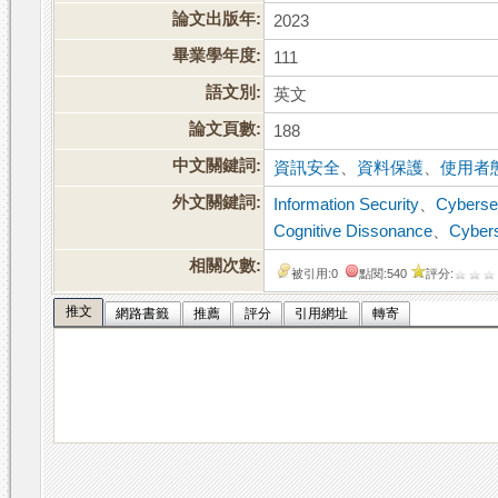
論文出版年:
2023
畢業學年度:
111
語文別:
英文
論文頁數:
188
中文關鍵詞:
資訊安全
、
資料保護
、
使用者
外文關鍵詞:
Information Security
、
Cyberse
Cognitive Dissonance
、
Cyber
相關次數:
被引用:0
點閱:540
評分:
推文
網路書籤
推薦
評分
引用網址
轉寄