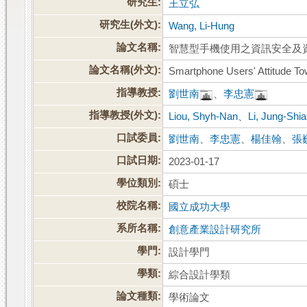
研究生:
王立弘
研究生(外文):
Wang, Li-Hung
論文名稱:
智慧型手機使用之資訊安全及
論文名稱(外文):
Smartphone Users' Attitude Tow
指導教授:
劉世南
、
李忠憲
指導教授(外文):
Liou, Shyh-Nan
、
Li, Jung-Shi
口試委員:
劉世南
、
李忠憲
、
楊佳翰
、
張
口試日期:
2023-01-17
學位類別:
碩士
校院名稱:
國立成功大學
系所名稱:
創意產業設計研究所
學門:
設計學門
學類:
綜合設計學類
論文種類:
學術論文