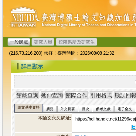
跳
臺
到
灣
主
博
要
碩
內
士
容
論
文
(216.73.216.200) 您好！臺灣時間：2026/08/08 21:32
加
值
:::
詳目顯示
系
統
論文基本資料
摘要
外文摘要
目次
參考文獻
電子全文
本論文永久網址
: