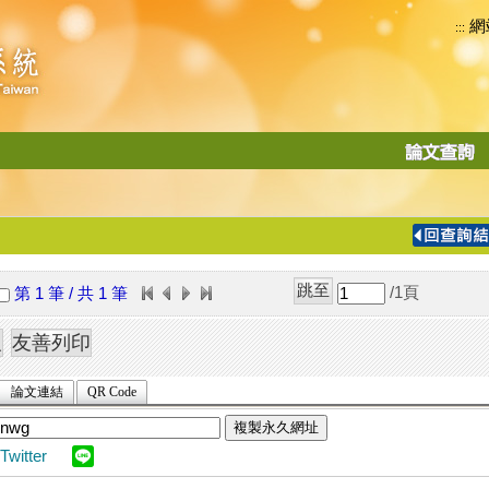
網
:::
功
能
切
換
導
覽
/1
頁
第 1 筆 / 共 1 筆
列
論文連結
QR Code
複製永久網址
Twitter