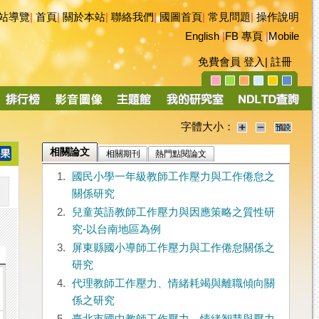
站導覽
|
首頁
|
關於本站
|
聯絡我們
|
國圖首頁
|
常見問題
|
操作說明
English
|
FB 專頁
|
Mobile
免費會員
登入
|
註冊
字體大小：
相關論文
相關期刊
熱門點閱論文
1.
國民小學一年級教師工作壓力與工作倦怠之
關係研究
2.
兒童英語教師工作壓力與因應策略之質性研
究-以台南地區為例
3.
屏東縣國小導師工作壓力與工作倦怠關係之
研究
4.
代理教師工作壓力、情緒耗竭與離職傾向關
係之研究