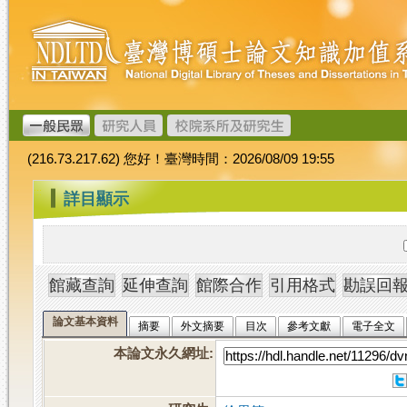
跳
臺
到
灣
主
博
要
碩
內
士
容
論
文
(216.73.217.62) 您好！臺灣時間：2026/08/09 19:55
加
值
:::
詳目顯示
系
統
論文基本資料
摘要
外文摘要
目次
參考文獻
電子全文
本論文永久網址
: