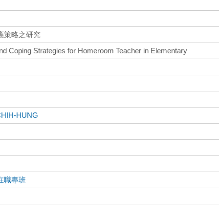
應策略之研究
and Coping Strategies for Homeroom Teacher in Elementary
CHIH-HUNG
在職專班