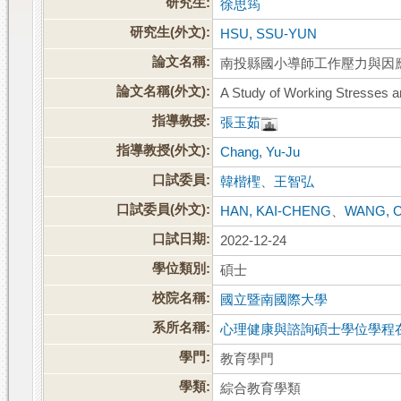
研究生:
徐思筠
研究生(外文):
HSU, SSU-YUN
論文名稱:
南投縣國小導師工作壓力與因
論文名稱(外文):
A Study of Working Stresses 
指導教授:
張玉茹
指導教授(外文):
Chang, Yu-Ju
口試委員:
韓楷檉
、
王智弘
口試委員(外文):
HAN, KAI-CHENG
、
WANG, 
口試日期:
2022-12-24
學位類別:
碩士
校院名稱:
國立暨南國際大學
系所名稱:
心理健康與諮詢碩士學位學程
學門:
教育學門
學類:
綜合教育學類