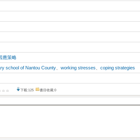
因應策略
ry school of Nantou County
、
working stresses
、
coping strategies
下載:125
書目收藏:0