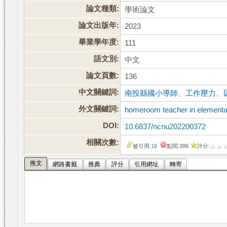
論文種類:
學術論文
論文出版年:
2023
畢業學年度:
111
語文別:
中文
論文頁數:
136
中文關鍵詞:
南投縣國小導師
、
工作壓力
、
外文關鍵詞:
homeroom teacher in elementa
DOI:
10.6837/ncnu202200372
相關次數:
被引用:
16
點閱:386
評分:
推文
網路書籤
推薦
評分
引用網址
轉寄