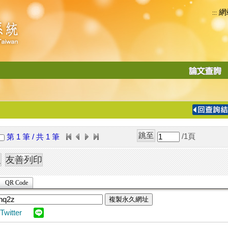
網
:::
功
能
切
換
導
覽
/1
頁
第 1 筆 / 共 1 筆
列
QR Code
複製永久網址
Twitter