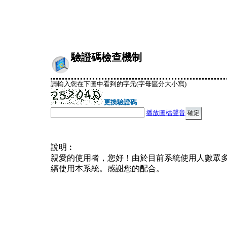
驗證碼檢查機制
請輸入您在下圖中看到的字元(字母區分大小寫)
更換驗證碼
播放圖檔聲音
說明︰
親愛的使用者，您好！由於目前系統使用人數眾
續使用本系統。感謝您的配合。