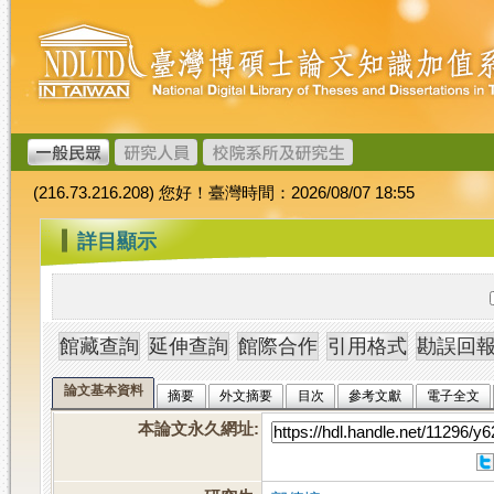
跳
臺
到
灣
主
博
要
碩
內
士
容
論
文
(216.73.216.208) 您好！臺灣時間：2026/08/07 18:55
加
值
:::
詳目顯示
系
統
論文基本資料
摘要
外文摘要
目次
參考文獻
電子全文
本論文永久網址
: