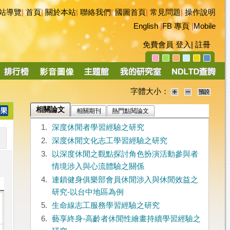
站導覽
|
首頁
|
關於本站
|
聯絡我們
|
國圖首頁
|
常見問題
|
操作說明
English
|
FB 專頁
|
Mobile
免費會員
登入
|
註冊
字體大小：
相關論文
相關期刊
熱門點閱論文
1.
深度休閒者學習經驗之研究
2.
深度休閒文化志工學習經驗之研究
3.
以深度休閒之觀點探討角色扮演活動參與者
情境涉入與心流體驗之關係
4.
連鎖健身俱樂部會員休閒涉入與休閒效益之
研究-以台中地區為例
5.
生命線志工服務學習經驗之研究
6.
藝享終身-高齡者休閒性繪畫持續學習經驗之