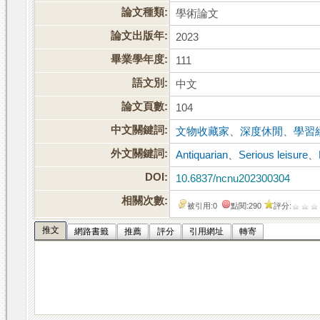
論文種類:
學術論文
論文出版年:
2023
畢業學年度:
111
語文別:
中文
論文頁數:
104
中文關鍵詞:
文物收藏家
、
深度休閒
、
學習
外文關鍵詞:
Antiquarian
、
Serious leisure
、
DOI:
10.6837/ncnu202300304
相關次數:
被引用:0
點閱:290
評分:
推文
網路書籤
推薦
評分
引用網址
轉寄