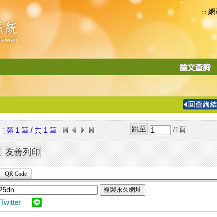
網
:::
功
能
切
換
導
覽
/1
頁
第 1 筆 / 共 1 筆
列
QR Code
複製永久網址
Twitter