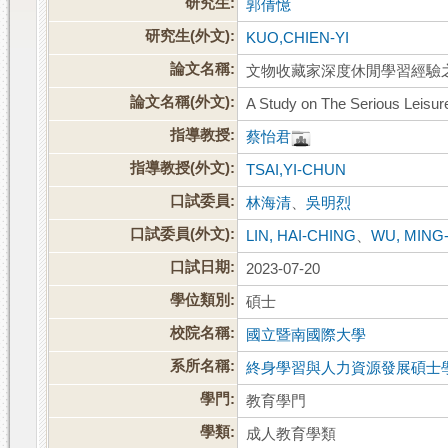
研究生:
郭倩憶
研究生(外文):
KUO,CHIEN-YI
論文名稱:
文物收藏家深度休閒學習經驗
論文名稱(外文):
A Study on The Serious Leisur
指導教授:
蔡怡君
指導教授(外文):
TSAI,YI-CHUN
口試委員:
林海清
、
吳明烈
口試委員(外文):
LIN, HAI-CHING
、
WU, MING
口試日期:
2023-07-20
學位類別:
碩士
校院名稱:
國立暨南國際大學
系所名稱:
終身學習與人力資源發展碩士
學門:
教育學門
學類:
成人教育學類