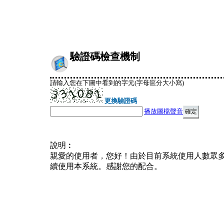
驗證碼檢查機制
請輸入您在下圖中看到的字元(字母區分大小寫)
更換驗證碼
播放圖檔聲音
說明︰
親愛的使用者，您好！由於目前系統使用人數眾
續使用本系統。感謝您的配合。