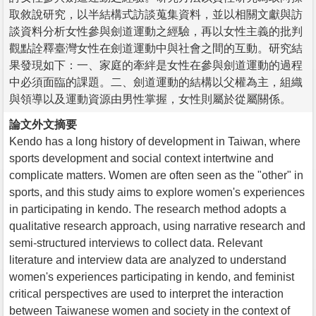
取敘說研究，以半結構式訪談蒐集資料，並以相關文獻與訪
談資料分析女性參與劍道運動之經驗，再以女性主義的批判
觀點詮釋臺灣女性在劍道運動中與社會之間的互動。研究結
果發現如下：一、家庭的牽絆是女性在參與劍道運動的過程
中必須面臨的課題。二、劍道運動的結構以父權為主，組織
與領導以及運動資源由男性掌握，女性則屬於從屬關係。
論文外文摘要
Kendo has a long history of development in Taiwan, where
sports development and social context intertwine and
complicate matters. Women are often seen as the "other" in
sports, and this study aims to explore women's experiences
in participating in kendo. The research method adopts a
qualitative research approach, using narrative research and
semi-structured interviews to collect data. Relevant
literature and interview data are analyzed to understand
women's experiences participating in kendo, and feminist
critical perspectives are used to interpret the interaction
between Taiwanese women and society in the context of