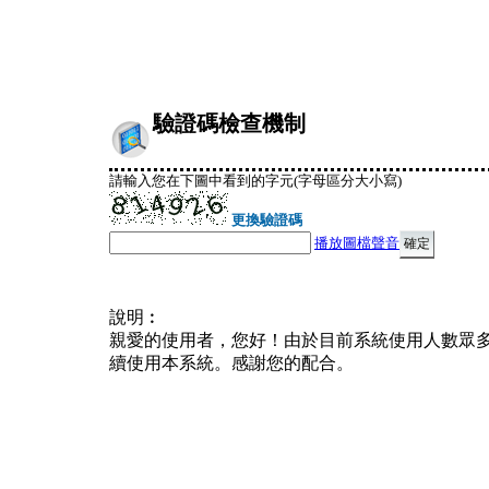
驗證碼檢查機制
請輸入您在下圖中看到的字元(字母區分大小寫)
更換驗證碼
播放圖檔聲音
說明︰
親愛的使用者，您好！由於目前系統使用人數眾
續使用本系統。感謝您的配合。