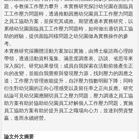
題，令教保工作壓力攀升，本實務研究探討幼兒園在面臨員
工工作壓力問題時，透過推動因應幼兒園員工工作壓力問題
之員工協助方案，並探究其成效。期望透過本實務研究，以
累積幼兒園面臨員工工作壓力問題時，如何做出適切員工協
助的經驗，提供面臨同樣問題之幼兒園做為實務操作的參
考。
本實務研究採團體活動方案加以實施，由博士級諮商心理師
帶領，透過活動資料蒐集、滿意度調查表、訪談、省思等來
深入探討。研究結果發現：成員自我探索在活動前後產生正
向的改變，並能自我覺察與發現壓力源，找到壓力的因應之
道；工作壓力管理效能提升，自評壓力指數明顯下降；同時
衍生對幼兒園的正向心理感受以及留任率之正向反應。研究
結論可見幼兒園應關切員工之壓力問題，壓力調適之員工協
助方案有助於協助幼兒園員工紓解個人工作壓力問題，實施
員工協助方案有助於提升員工之職場向心力，並達到勞資雙
贏，進而永續經營。
論文外文摘要