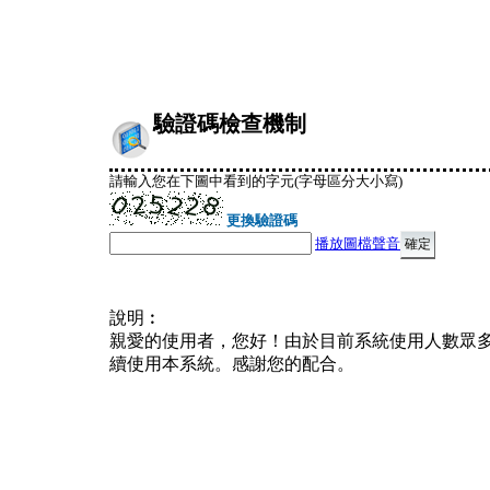
驗證碼檢查機制
請輸入您在下圖中看到的字元(字母區分大小寫)
更換驗證碼
播放圖檔聲音
說明︰
親愛的使用者，您好！由於目前系統使用人數眾
續使用本系統。感謝您的配合。