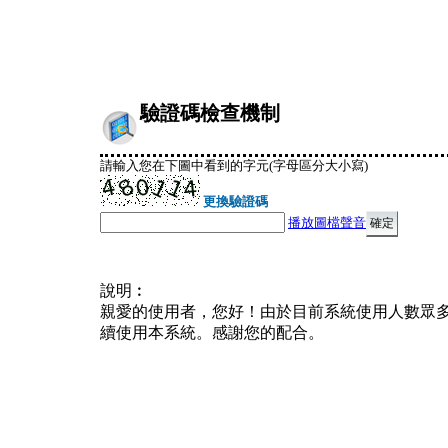
驗證碼檢查機制
請輸入您在下圖中看到的字元(字母區分大小寫)
更換驗證碼
播放圖檔聲音
說明︰
親愛的使用者，您好！由於目前系統使用人數眾
續使用本系統。感謝您的配合。