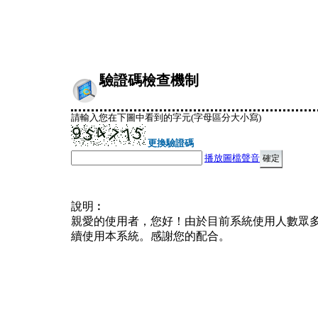
驗證碼檢查機制
請輸入您在下圖中看到的字元(字母區分大小寫)
更換驗證碼
播放圖檔聲音
說明︰
親愛的使用者，您好！由於目前系統使用人數眾
續使用本系統。感謝您的配合。