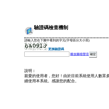
驗證碼檢查機制
請輸入您在下圖中看到的字元(字母區分大小寫)
更換驗證碼
播放圖檔聲音
說明︰
親愛的使用者，您好！由於目前系統使用人數眾
續使用本系統。感謝您的配合。