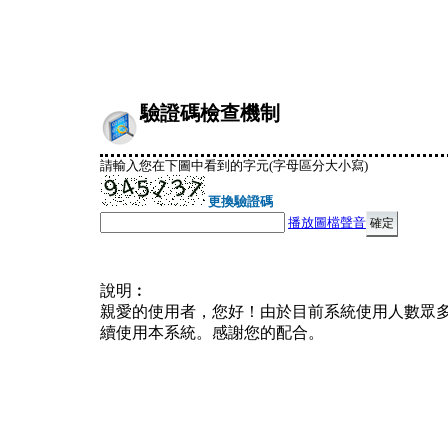
驗證碼檢查機制
請輸入您在下圖中看到的字元(字母區分大小寫)
更換驗證碼
播放圖檔聲音
說明︰
親愛的使用者，您好！由於目前系統使用人數眾
續使用本系統。感謝您的配合。