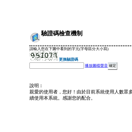
驗證碼檢查機制
請輸入您在下圖中看到的字元(字母區分大小寫)
更換驗證碼
播放圖檔聲音
說明︰
親愛的使用者，您好！由於目前系統使用人數眾
續使用本系統。感謝您的配合。