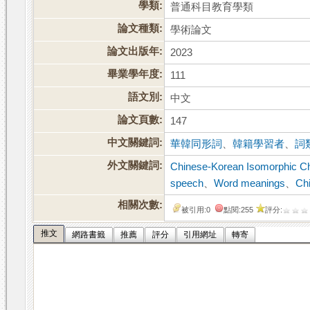
學類:
普通科目教育學類
論文種類:
學術論文
論文出版年:
2023
畢業學年度:
111
語文別:
中文
論文頁數:
147
中文關鍵詞:
華韓同形詞
、
韓籍學習者
、
詞
外文關鍵詞:
Chinese-Korean Isomorphic C
speech
、
Word meanings
、
Ch
相關次數:
被引用:0
點閱:255
評分:
推文
網路書籤
推薦
評分
引用網址
轉寄