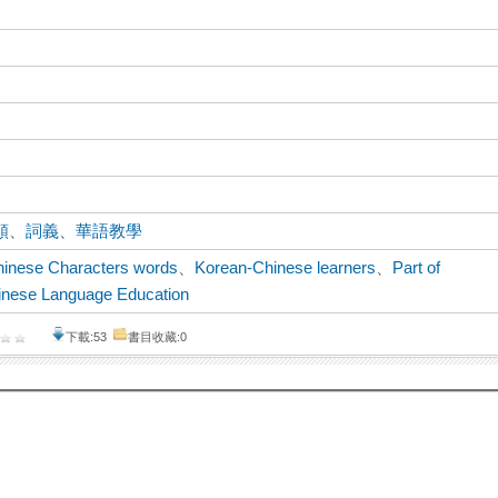
類
、
詞義
、
華語教學
hinese Characters words
、
Korean-Chinese learners
、
Part of
inese Language Education
下載:53
書目收藏:0