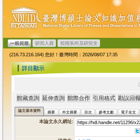
跳
臺
到
灣
主
博
要
碩
內
士
容
論
文
(216.73.216.164) 您好！臺灣時間：2026/08/07 17:35
加
值
:::
詳目顯示
系
統
論文基本資料
摘要
外文摘要
目次
參考文獻
電子全文
本論文永久網址
: