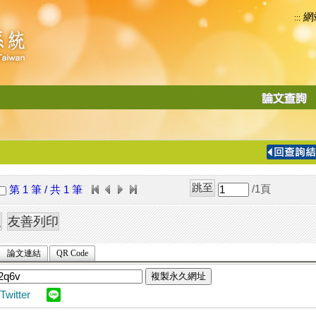
網
:::
功
能
切
換
導
覽
/1
頁
第 1 筆 / 共 1 筆
列
論文連結
QR Code
複製永久網址
Twitter