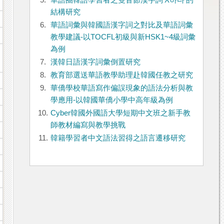
5.
華語圈韓語學習者之雙音節漢字詞‘X하다’的
結構研究
6.
華語詞彙與韓國語漢字詞之對比及華語詞彙
教學建議-以TOCFL初級與新HSK1~4級詞彙
為例
7.
漢韓日語漢字詞彙倒置研究
8.
教育部選送華語教學助理赴韓國任教之研究
9.
華僑學校華語寫作偏誤現象的語法分析與教
學應用-以韓國華僑小學中高年級為例
10.
Cyber韓國外國語大學短期中文班之新手教
師教材編寫與教學挑戰
11.
韓籍學習者中文語法習得之語言遷移研究