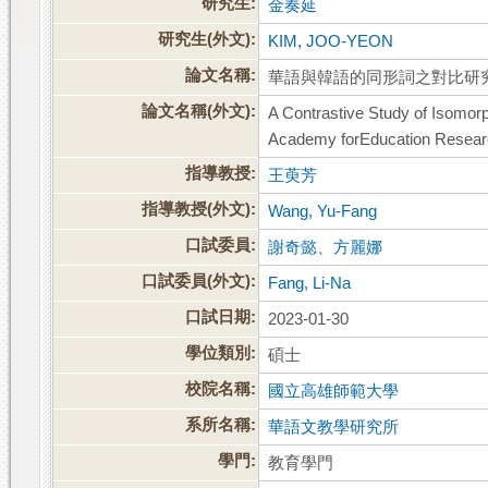
研究生:
金奏延
研究生(外文):
KIM, JOO-YEON
論文名稱:
華語與韓語的同形詞之對比研究
論文名稱(外文):
A Contrastive Study of Isomo
Academy forEducation Researc
指導教授:
王萸芳
指導教授(外文):
Wang, Yu-Fang
口試委員:
謝奇懿
、
方麗娜
口試委員(外文):
Fang, Li-Na
口試日期:
2023-01-30
學位類別:
碩士
校院名稱:
國立高雄師範大學
系所名稱:
華語文教學研究所
學門:
教育學門