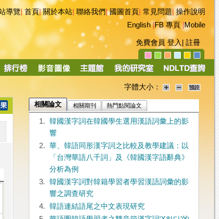
站導覽
|
首頁
|
關於本站
|
聯絡我們
|
國圖首頁
|
常見問題
|
操作說明
English
|
FB 專頁
|
Mobile
免費會員
登入
|
註冊
字體大小：
相關論文
相關期刊
熱門點閱論文
1.
韓國漢字詞在韓國學生選用漢語詞彙上的影
響
2.
華、韓語同形漢字詞之比較及教學建議：以
「台灣華語八千詞」及《韓國漢字語辭典》
分析為例
3.
韓國漢字詞對韓籍學習者學習漢語詞彙的影
響之調查研究
4.
韓語連結語尾之中文表現研究