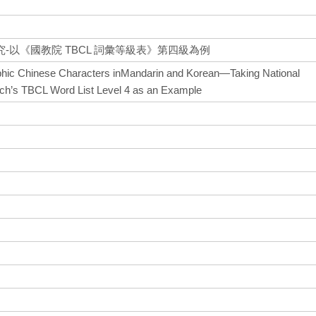
-以《國教院 TBCL 詞彙等級表》第四級為例
rphic Chinese Characters inMandarin and Korean—Taking National
h’s TBCL Word List Level 4 as an Example