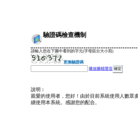
驗證碼檢查機制
請輸入您在下圖中看到的字元(字母區分大小寫)
更換驗證碼
播放圖檔聲音
說明︰
親愛的使用者，您好！由於目前系統使用人數眾
續使用本系統。感謝您的配合。