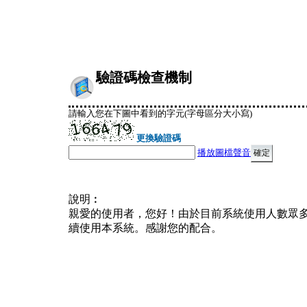
驗證碼檢查機制
請輸入您在下圖中看到的字元(字母區分大小寫)
更換驗證碼
播放圖檔聲音
說明︰
親愛的使用者，您好！由於目前系統使用人數眾
續使用本系統。感謝您的配合。