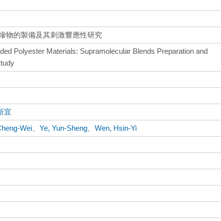
混摻物的製備及其刺激響應性研究
ed Polyester Materials: Supramolecular Blends Preparation and
Study
新宜
Cheng-Wei
、
Ye, Yun-Sheng
、
Wen, Hsin-Yi