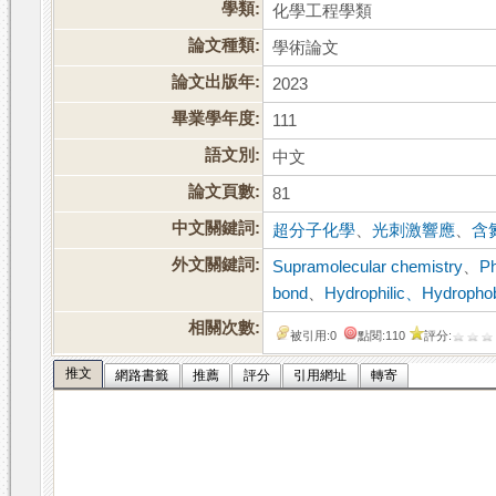
學類:
化學工程學類
論文種類:
學術論文
論文出版年:
2023
畢業學年度:
111
語文別:
中文
論文頁數:
81
中文關鍵詞:
超分子化學
、
光刺激響應
、
含
外文關鍵詞:
Supramolecular chemistry
、
Ph
bond
、
Hydrophilic、Hydropho
相關次數:
被引用:0
點閱:110
評分:
推文
網路書籤
推薦
評分
引用網址
轉寄