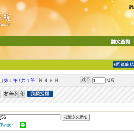
網
:::
功
能
切
換
導
覽
/1
頁
第 1 筆 / 共 1 筆
列
複製永久網址
Twitter