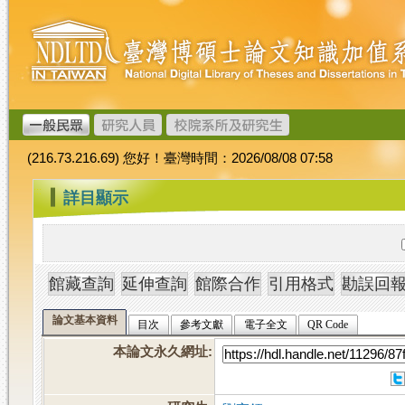
跳
臺
到
灣
主
博
要
碩
內
士
容
論
文
(216.73.216.69) 您好！臺灣時間：2026/08/08 07:58
加
值
:::
詳目顯示
系
統
論文基本資料
目次
參考文獻
電子全文
QR Code
本論文永久網址
: