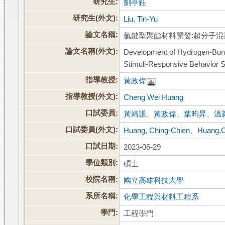
研究生:
劉亭鈺
研究生(外文):
Liu, Tin-Yu
論文名稱:
氫鍵型聚酯材料開發:超分子
論文名稱(外文):
Development of Hydrogen-Bond
Stimuli-Responsive Behavior 
指導教授:
黃政偉
指導教授(外文):
Cheng Wei Huang
口試委員:
黃靖謙
、
黃政偉
、
葉昀昇
、
溫
口試委員(外文):
Huang, Ching-Chien
、
Huang,
口試日期:
2023-06-29
學位類別:
碩士
校院名稱:
國立高雄科技大學
系所名稱:
化學工程與材料工程系
學門:
工程學門