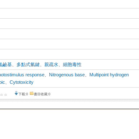
氮鹼基
、
多點式氫鍵
、
親疏水
、
細胞毒性
otostimulus response
、
Nitrogenous base
、
Multipoint hydrogen
bic
、
Cytotoxicity
下載:0
書目收藏:0