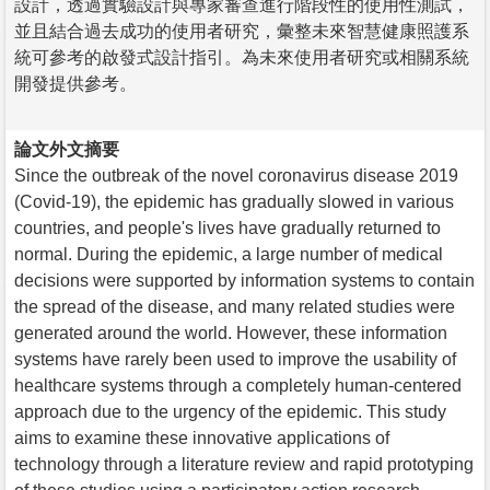
設計，透過實驗設計與專家審查進行階段性的使用性測試，
並且結合過去成功的使用者研究，彙整未來智慧健康照護系
統可參考的啟發式設計指引。為未來使用者研究或相關系統
開發提供參考。
論文外文摘要
Since the outbreak of the novel coronavirus disease 2019
(Covid-19), the epidemic has gradually slowed in various
countries, and people's lives have gradually returned to
normal. During the epidemic, a large number of medical
decisions were supported by information systems to contain
the spread of the disease, and many related studies were
generated around the world. However, these information
systems have rarely been used to improve the usability of
healthcare systems through a completely human-centered
approach due to the urgency of the epidemic. This study
aims to examine these innovative applications of
technology through a literature review and rapid prototyping