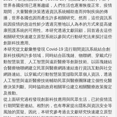
世界各國疫情已逐漸趨緩，人們生活也逐漸恢復正常。疫情
期間，大量醫療決策透過資訊系統輔助進而抑制疾病的傳
播，世界各國也因而產生許多相關研究。然而，這些資訊系
統因疫情的急迫性鮮少透過完整地以人為本的方式來提高健
康照護系統的可用性。本研究透過文獻回顧，回首過去這些
相關研究快速建立原型系統以參與式行動研究法來探討這些
創新科技應用。
本研究從文獻彙整發現 Covid-19 流行期間資訊系統結合創
新科技橫跨許多領域，同時結合區塊鏈、物聯網、穿戴式行
動智慧裝置、人工智慧與遠距醫療等創新技術。以區塊鏈結
合醫療物聯網建立民眾與醫療網路連結進行資訊互動與社交
網路連結。以穿戴式行動智慧裝置擷取民眾個人資訊，透過
人工智慧與遠距醫療技術輔助民眾與醫療團隊建立個性化醫
療決策判斷。同時協助政府相關單位建立相關醫療政策擬定
及推動。
從上面研究過程發現創新科技應用與民眾生活，已於疫情流
行期間緊密連結。相對的，也有專家提出隱私與資訊安全等
風險的質疑。因此，本研究參考過去文獻研究快速建立原型