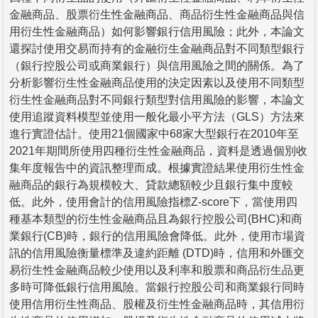
金融商品、股票衍生性金融商品、商品衍生性金融商品與信
用衍生性金融商品）如何影響銀行信用風險；此外，本論文
還探討使用交易而持有的金融衍生金融商品對不同類型銀行
（銀行控股公司或商業銀行）與信用風險之間的關係。為了
分析影響衍生性金融商品使用的決定因素以及使用不同類型
衍生性金融商品對不同銀行類型對信用風險的影響，本論文
使用追蹤資料模型並使用一般化最小平方法（GLS）方法來
進行實證估計。使用21個國家中68家大型銀行在2010年至
2021年期間所使用四種衍生性金融商品，資料是透過個別收
集年度報告中的資訊整理而成。根據實證結果使用衍生性金
融商品的銀行為規模較大、貸款總額較少且銀行集中度較
低。此外，使用會計的信用風險指標Z-score下，當使用四
種基本類型的衍生性金融商品且為銀行控股公司(BHC)和商
業銀行(CB)時，銀行的信用風險會降低。此外，使用市場資
訊的信用風險衡量標準及違約距離 (DTD)時，信用和外匯交
易衍生性金融商品較少使用以及利率和股票和商品衍生品更
多時可降低銀行信用風險。當銀行控股公司和商業銀行同時
使用信用衍生性商品、股權及衍生性金融商品時，其信用衍