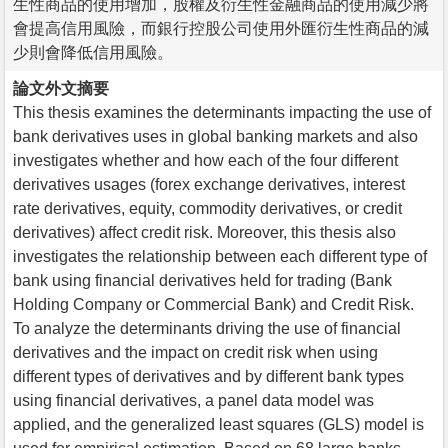
生性商品的使用增加，股權及衍生性金融商品的使用減少將
會提高信用風險，而銀行控股公司使用外匯衍生性商品的減
少則會降低信用風險。
論文外文摘要
This thesis examines the determinants impacting the use of
bank derivatives uses in global banking markets and also
investigates whether and how each of the four different
derivatives usages (forex exchange derivatives, interest
rate derivatives, equity, commodity derivatives, or credit
derivatives) affect credit risk. Moreover, this thesis also
investigates the relationship between each different type of
bank using financial derivatives held for trading (Bank
Holding Company or Commercial Bank) and Credit Risk.
To analyze the determinants driving the use of financial
derivatives and the impact on credit risk when using
different types of derivatives and by different bank types
using financial derivatives, a panel data model was
applied, and the generalized least squares (GLS) model is