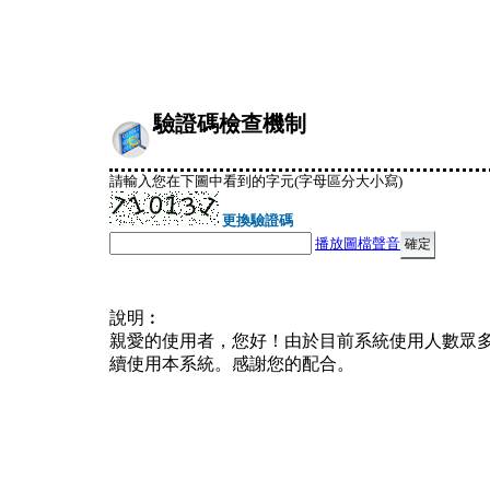
驗證碼檢查機制
請輸入您在下圖中看到的字元(字母區分大小寫)
更換驗證碼
播放圖檔聲音
說明︰
親愛的使用者，您好！由於目前系統使用人數眾
續使用本系統。感謝您的配合。