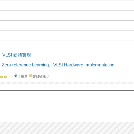
、
VLSI 硬體實現
、
Zero-reference Learning
、
VLSI Hardware Implementation
下載:0
書目收藏:0