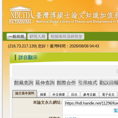
跳
臺
到
灣
主
博
要
碩
內
士
容
論
文
(216.73.217.139) 您好！臺灣時間：2026/08/08 04:43
加
值
:::
詳目顯示
系
統
論文基本資料
摘要
外文摘要
目次
參考文獻
電子全文
本論文永久網址
: