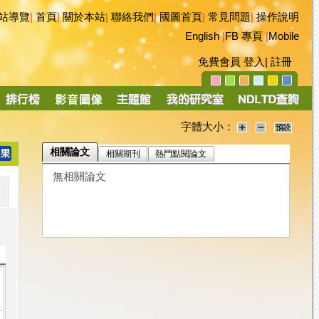
站導覽
|
首頁
|
關於本站
|
聯絡我們
|
國圖首頁
|
常見問題
|
操作說明
English
|
FB 專頁
|
Mobile
免費會員
登入
|
註冊
字體大小：
相關論文
相關期刊
熱門點閱論文
無相關論文