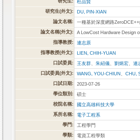
研究生:
杜品賢
研究生(外文):
DU, PIN-XIAN
論文名稱:
一種基於深度網路ZeroDC
論文名稱(外文):
A LowCost Hardware Design 
指導教授:
連志原
指導教授(外文):
LIEN, CHIH-YUAN
口試委員:
王友群
、
朱紹儀
、
劉炳宏
、
連
口試委員(外文):
WANG, YOU-CHIUN
、
CHU, 
口試日期:
2023-07-26
學位類別:
碩士
校院名稱:
國立高雄科技大學
系所名稱:
電子工程系
學門:
工程學門
學類:
電資工程學類