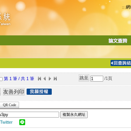
網
:::
功
能
切
換
導
覽
/1
頁
第 1 筆 / 共 1 筆
列
QR Code
複製永久網址
Twitter