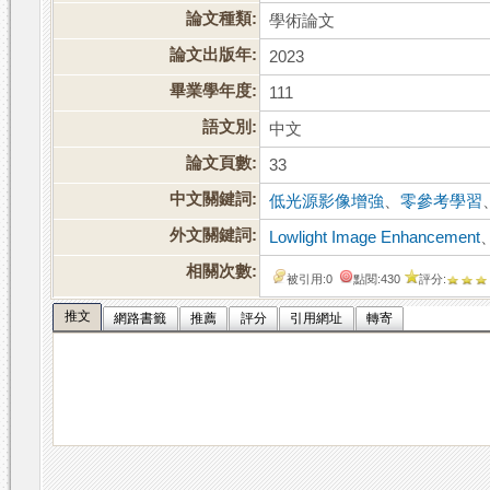
論文種類:
學術論文
論文出版年:
2023
畢業學年度:
111
語文別:
中文
論文頁數:
33
中文關鍵詞:
低光源影像增強
、
零參考學習
外文關鍵詞:
Lowlight Image Enhancement
相關次數:
被引用:0
點閱:430
評分:
推文
網路書籤
推薦
評分
引用網址
轉寄