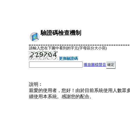
驗證碼檢查機制
請輸入您在下圖中看到的字元(字母區分大小寫)
更換驗證碼
播放圖檔聲音
說明︰
親愛的使用者，您好！由於目前系統使用人數眾
續使用本系統。感謝您的配合。