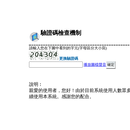
驗證碼檢查機制
請輸入您在下圖中看到的字元(字母區分大小寫)
更換驗證碼
播放圖檔聲音
說明︰
親愛的使用者，您好！由於目前系統使用人數眾
續使用本系統。感謝您的配合。