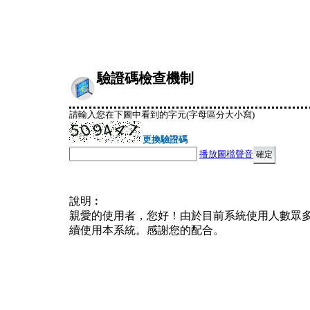
驗證碼檢查機制
請輸入您在下圖中看到的字元(字母區分大小寫)
更換驗證碼
播放圖檔聲音
說明︰
親愛的使用者，您好！由於目前系統使用人數眾
續使用本系統。感謝您的配合。