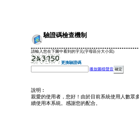
驗證碼檢查機制
請輸入您在下圖中看到的字元(字母區分大小寫)
更換驗證碼
播放圖檔聲音
說明︰
親愛的使用者，您好！由於目前系統使用人數眾
續使用本系統。感謝您的配合。