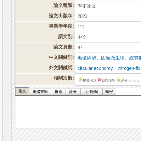
論文種類:
學術論文
論文出版年:
2023
畢業學年度:
111
語文別:
中文
論文頁數:
97
中文關鍵詞:
循環經濟
、
固氮微生物
、
緩釋
外文關鍵詞:
circular economy
、
nitrogen-fi
相關次數:
被引用:0
點閱:140
評分:
推文
網路書籤
推薦
評分
引用網址
轉寄