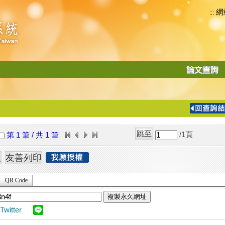
網
:::
功
能
切
換
導
覽
/1
頁
第 1 筆 / 共 1 筆
列
QR Code
複製永久網址
Twitter