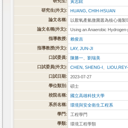
研究生:
黃志鉉
研究生(外文):
HUANG, CHIH-HSUAN
論文名稱:
以厭氧產氫微菌叢為核心備製
論文名稱(外文):
Using an Anaerobic Hydrogen-p
指導教授:
賴俊吉
指導教授(外文):
LAY, JUN-JI
口試委員:
陳勝一
、
劉瑞美
口試委員(外文):
CHEN, SHENG-I
、
LIOU,REY
口試日期:
2023-07-27
學位類別:
碩士
校院名稱:
國立高雄科技大學
系所名稱:
環境與安全衛生工程系
學門:
工程學門
學類:
環境工程學類