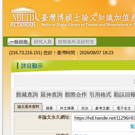
跳
臺
到
灣
主
博
要
碩
內
士
容
論
文
(216.73.216.151) 您好！臺灣時間：2026/08/07 18:23
加
值
:::
詳目顯示
系
統
論文基本資料
摘要
外文摘要
目次
參考文獻
電子全文
本論文永久網址
: