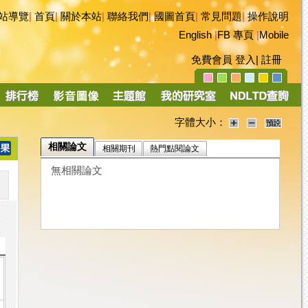
站導覽
|
首頁
|
關於本站
|
聯絡我們
|
國圖首頁
|
常見問題
|
操作說明
English
|
FB 專頁
|
Mobile
免費會員
登入
|
註冊
字體大小：
相關論文
相關期刊
熱門點閱論文
無相關論文