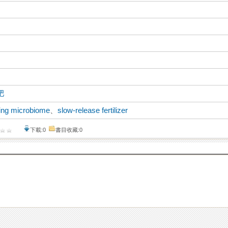
肥
xing microbiome
、
slow-release fertilizer
下載:0
書目收藏:0