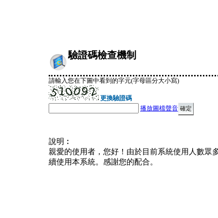
驗證碼檢查機制
請輸入您在下圖中看到的字元(字母區分大小寫)
更換驗證碼
播放圖檔聲音
說明︰
親愛的使用者，您好！由於目前系統使用人數眾
續使用本系統。感謝您的配合。