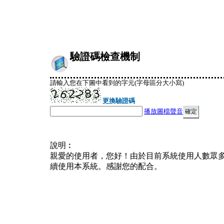
驗證碼檢查機制
請輸入您在下圖中看到的字元(字母區分大小寫)
更換驗證碼
播放圖檔聲音
說明︰
親愛的使用者，您好！由於目前系統使用人數眾
續使用本系統。感謝您的配合。