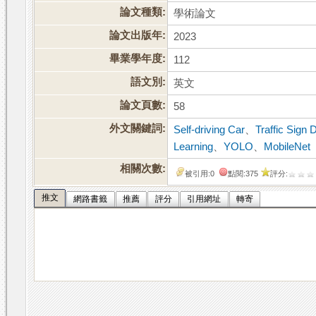
論文種類:
學術論文
論文出版年:
2023
畢業學年度:
112
語文別:
英文
論文頁數:
58
外文關鍵詞:
Self-driving Car
、
Traffic Sign 
Learning
、
YOLO
、
MobileNet
相關次數:
被引用:0
點閱:375
評分:
推文
網路書籤
推薦
評分
引用網址
轉寄