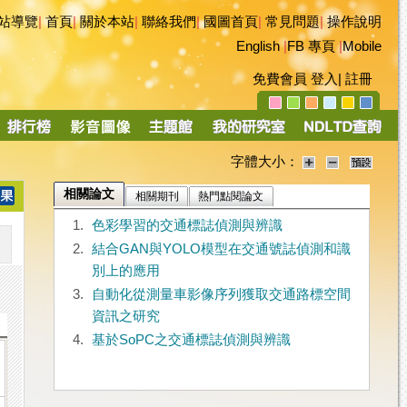
站導覽
|
首頁
|
關於本站
|
聯絡我們
|
國圖首頁
|
常見問題
|
操作說明
English
|
FB 專頁
|
Mobile
免費會員
登入
|
註冊
字體大小：
相關論文
相關期刊
熱門點閱論文
1.
色彩學習的交通標誌偵測與辨識
2.
結合GAN與YOLO模型在交通號誌偵測和識
別上的應用
3.
自動化從測量車影像序列獲取交通路標空間
資訊之研究
4.
基於SoPC之交通標誌偵測與辨識