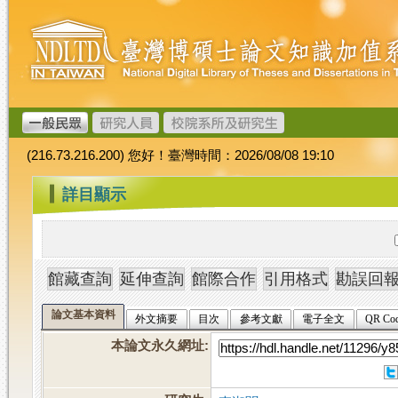
跳
臺
到
灣
主
博
要
碩
內
士
容
論
文
(216.73.216.200) 您好！臺灣時間：2026/08/08 19:10
加
值
:::
詳目顯示
系
統
論文基本資料
外文摘要
目次
參考文獻
電子全文
QR Co
本論文永久網址
: