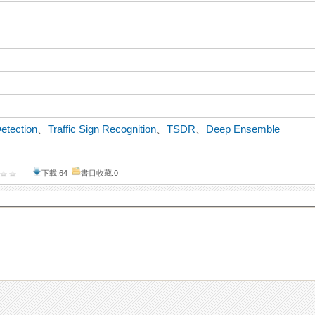
Detection
、
Traffic Sign Recognition
、
TSDR
、
Deep Ensemble
下載:64
書目收藏:0