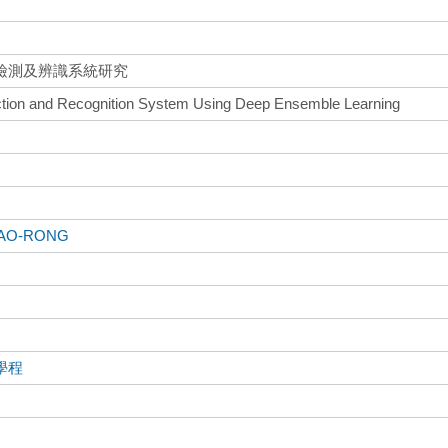
檢測及辨識系統研究
ection and Recognition System Using Deep Ensemble Learning
BAO-RONG
學程