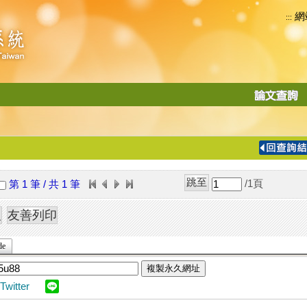
網
:::
功
能
切
換
導
覽
/1
頁
第 1 筆 / 共 1 筆
列
de
複製永久網址
Twitter