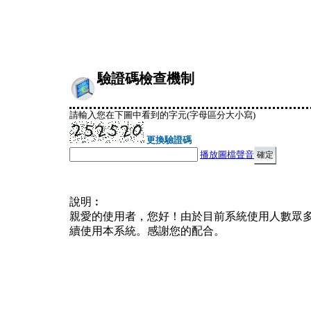
驗證碼檢查機制
請輸入您在下圖中看到的字元(字母區分大小寫)
更換驗證碼
播放圖檔聲音
說明︰
親愛的使用者，您好！由於目前系統使用人數眾
續使用本系統。感謝您的配合。