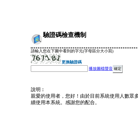
驗證碼檢查機制
請輸入您在下圖中看到的字元(字母區分大小寫)
更換驗證碼
播放圖檔聲音
說明︰
親愛的使用者，您好！由於目前系統使用人數眾
續使用本系統。感謝您的配合。