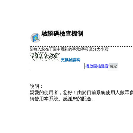
驗證碼檢查機制
請輸入您在下圖中看到的字元(字母區分大小寫)
更換驗證碼
播放圖檔聲音
說明︰
親愛的使用者，您好！由於目前系統使用人數眾
續使用本系統。感謝您的配合。