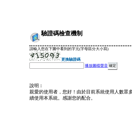
驗證碼檢查機制
請輸入您在下圖中看到的字元(字母區分大小寫)
更換驗證碼
播放圖檔聲音
說明︰
親愛的使用者，您好！由於目前系統使用人數眾
續使用本系統。感謝您的配合。