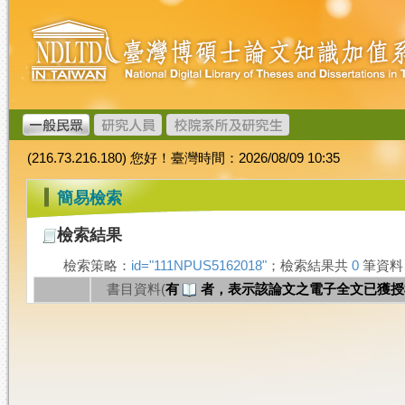
跳
臺
到
灣
主
博
要
碩
內
士
容
論
文
(216.73.216.180) 您好！臺灣時間：2026/08/09 10:35
加
值
:::
簡易檢索
系
統
檢索結果
檢索策略：
id="111NPUS5162018"
；檢索結果共
0
筆資
書目資料(
有
者，表示該論文之電子全文已獲授