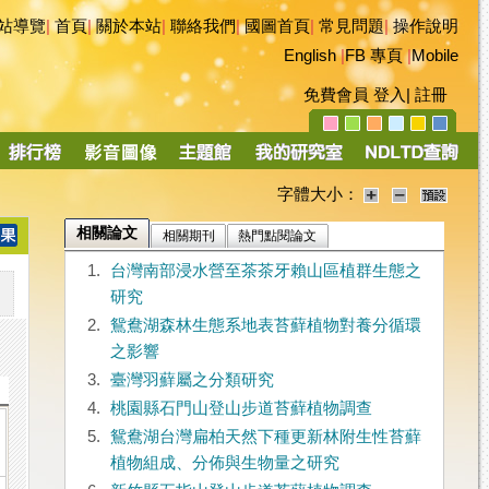
站導覽
|
首頁
|
關於本站
|
聯絡我們
|
國圖首頁
|
常見問題
|
操作說明
English
|
FB 專頁
|
Mobile
免費會員
登入
|
註冊
字體大小：
相關論文
相關期刊
熱門點閱論文
1.
台灣南部浸水營至茶茶牙賴山區植群生態之
研究
2.
鴛鴦湖森林生態系地表苔蘚植物對養分循環
之影響
3.
臺灣羽蘚屬之分類研究
4.
桃園縣石門山登山步道苔蘚植物調查
5.
鴛鴦湖台灣扁柏天然下種更新林附生性苔蘚
植物組成、分佈與生物量之研究