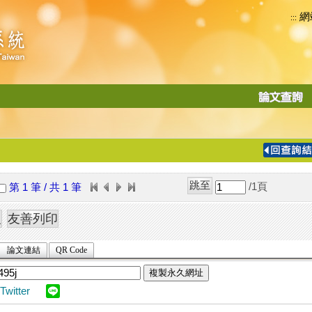
網
:::
功
能
切
換
導
覽
/1
頁
第 1 筆 / 共 1 筆
列
論文連結
QR Code
複製永久網址
Twitter