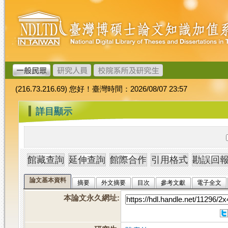
跳
臺
到
灣
主
博
要
碩
內
士
容
論
文
(216.73.216.69) 您好！臺灣時間：2026/08/07 23:57
加
值
:::
詳目顯示
系
統
論文基本資料
摘要
外文摘要
目次
參考文獻
電子全文
本論文永久網址
: