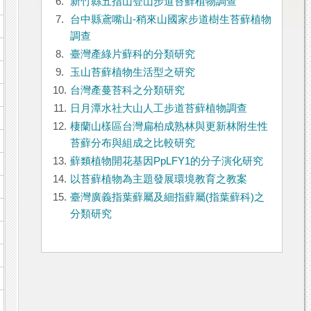
6.
新竹縣五指山登山步道苔蘚植物調查
7.
台中縣鳶嘴山-稍來山國家步道樹生苔蘚植物
調查
8.
臺灣產綠片蘚科的分類研究
9.
玉山苔蘚植物生活型之研究
10.
台灣產蔓苔科之分類研究
11.
日月潭水社大山人工步道苔蘚植物調查
12.
棲蘭山樣區台灣扁柏成熟林與更新林附生性
苔蘚分布與組成之比較研究
13.
蘚類植物開花基因PpLFY1的分子演化研究
14.
以苔蘚植物為主題發展環境教育之教案
15.
臺灣廣義指葉蘚屬及細指蘚屬(指葉蘚科)之
分類研究