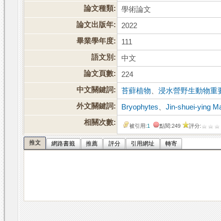
論文種類:
學術論文
論文出版年:
2022
畢業學年度:
111
語文別:
中文
論文頁數:
224
中文關鍵詞:
苔蘚植物
、
浸水營野生動物重
外文關鍵詞:
Bryophytes
、
Jin-shuei-ying Ma
相關次數:
被引用:
1
點閱:249
評分:
推文
網路書籤
推薦
評分
引用網址
轉寄