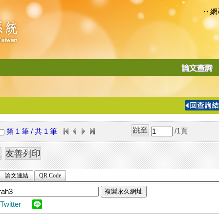
網
:::
功
能
切
換
導
覽
/1
頁
第 1 筆 / 共 1 筆
列
論文連結
QR Code
複製永久網址
Twitter