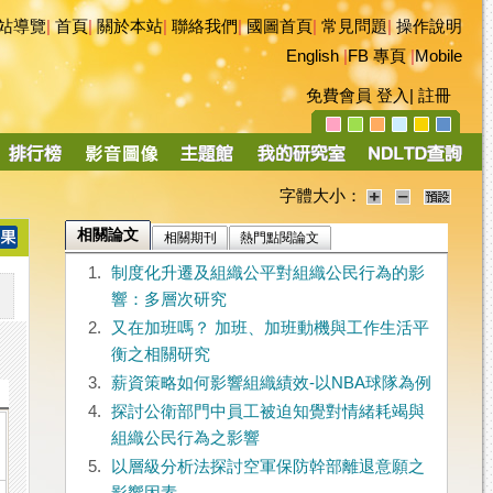
站導覽
|
首頁
|
關於本站
|
聯絡我們
|
國圖首頁
|
常見問題
|
操作說明
English
|
FB 專頁
|
Mobile
免費會員
登入
|
註冊
字體大小：
相關論文
相關期刊
熱門點閱論文
1.
制度化升遷及組織公平對組織公民行為的影
響：多層次研究
2.
又在加班嗎？ 加班、加班動機與工作生活平
衡之相關研究
3.
薪資策略如何影響組織績效-以NBA球隊為例
4.
探討公衛部門中員工被迫知覺對情緒耗竭與
組織公民行為之影響
5.
以層級分析法探討空軍保防幹部離退意願之