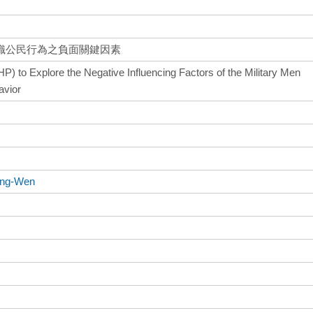
織公民行為之負面關鍵因素
P) to Explore the Negative Influencing Factors of the Military Men
avior
ung-Wen