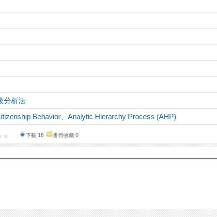
級分析法
itizenship Behavior
、
Analytic Hierarchy Process (AHP)
下載:18
書目收藏:0