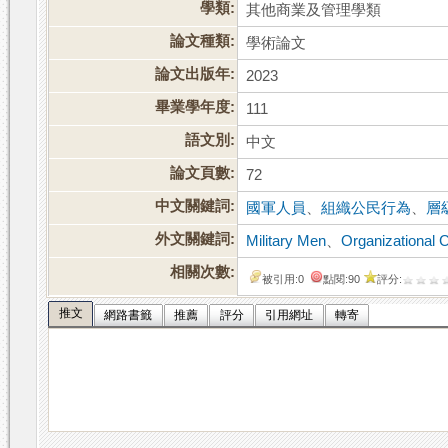
學類:
其他商業及管理學類
論文種類:
學術論文
論文出版年:
2023
畢業學年度:
111
語文別:
中文
論文頁數:
72
中文關鍵詞:
國軍人員
、
組織公民行為
、
層
外文關鍵詞:
Military Men
、
Organizational C
相關次數:
被引用:0
點閱:90
評分:
推文
網路書籤
推薦
評分
引用網址
轉寄