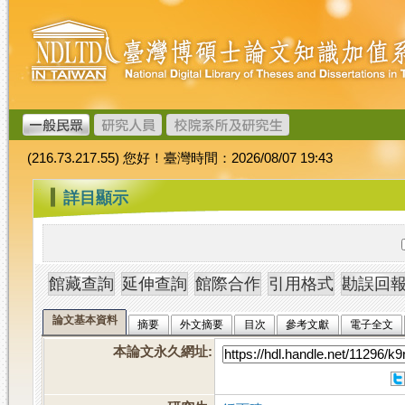
跳
臺
到
灣
主
博
要
碩
內
士
容
論
文
(216.73.217.55) 您好！臺灣時間：2026/08/07 19:43
加
值
:::
詳目顯示
系
統
論文基本資料
摘要
外文摘要
目次
參考文獻
電子全文
本論文永久網址
: