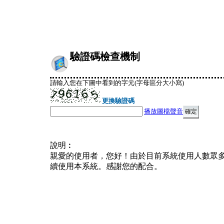
驗證碼檢查機制
請輸入您在下圖中看到的字元(字母區分大小寫)
更換驗證碼
播放圖檔聲音
說明︰
親愛的使用者，您好！由於目前系統使用人數眾
續使用本系統。感謝您的配合。