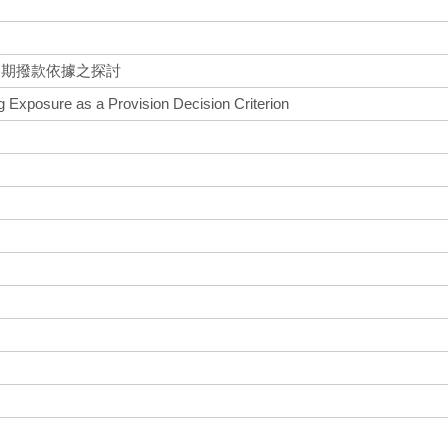
初期撥款依據之探討
g Exposure as a Provision Decision Criterion