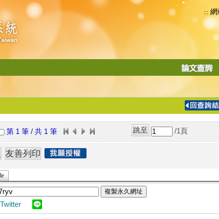
網
:::
功
能
切
換
導
覽
/1
頁
第 1 筆 / 共 1 筆
列
de
複製永久網址
Twitter