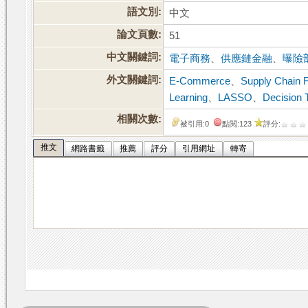
語文別:
中文
論文頁數:
51
中文關鍵詞:
電子商務
、
供應鏈金融
、
曝險
外文關鍵詞:
E-Commerce
、
Supply Chain 
Learning
、
LASSO
、
Decision 
相關次數:
被引用:0
點閱:123
評分:
推文
網路書籤
推薦
評分
引用網址
轉寄