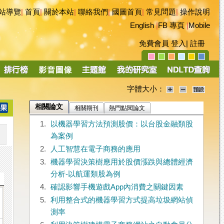
站導覽
|
首頁
|
關於本站
|
聯絡我們
|
國圖首頁
|
常見問題
|
操作說明
English
|
FB 專頁
|
Mobile
免費會員
登入
|
註冊
字體大小：
相關論文
相關期刊
熱門點閱論文
1.
以機器學習方法預測股價：以台股金融類股
為案例
2.
人工智慧在電子商務的應用
3.
機器學習決策樹應用於股價漲跌與總體經濟
分析-以航運類股為例
4.
確認影響手機遊戲App內消費之關鍵因素
5.
利用整合式的機器學習方式提高垃圾網站偵
測率