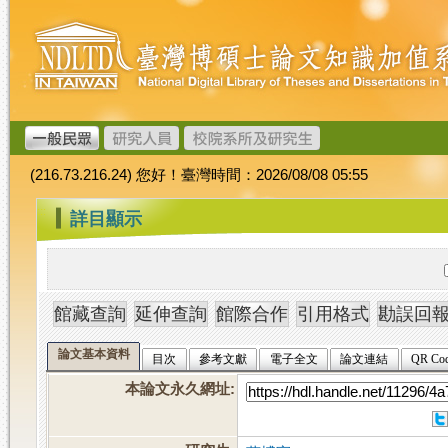
跳
臺
到
灣
主
博
要
碩
內
士
容
論
文
(216.73.216.24) 您好！臺灣時間：2026/08/08 05:55
加
值
:::
詳目顯示
系
統
論文基本資料
目次
參考文獻
電子全文
論文連結
QR Co
本論文永久網址
: