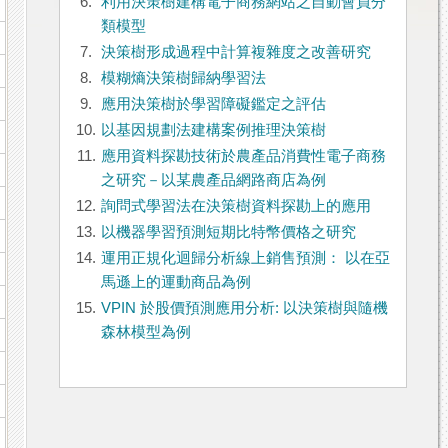
6.
利用決策樹建構電子商務網站之自動會員分
類模型
7.
決策樹形成過程中計算複雜度之改善研究
8.
模糊熵決策樹歸納學習法
9.
應用決策樹於學習障礙鑑定之評估
10.
以基因規劃法建構案例推理決策樹
11.
應用資料探勘技術於農產品消費性電子商務
之研究－以某農產品網路商店為例
12.
詢問式學習法在決策樹資料探勘上的應用
13.
以機器學習預測短期比特幣價格之研究
14.
運用正規化迴歸分析線上銷售預測： 以在亞
馬遜上的運動商品為例
15.
VPIN 於股價預測應用分析: 以決策樹與隨機
森林模型為例