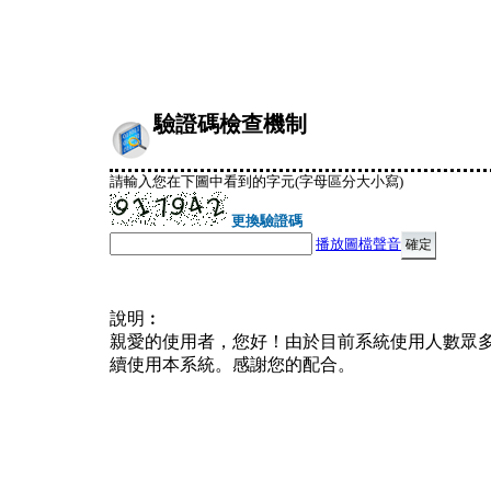
驗證碼檢查機制
請輸入您在下圖中看到的字元(字母區分大小寫)
更換驗證碼
播放圖檔聲音
說明︰
親愛的使用者，您好！由於目前系統使用人數眾
續使用本系統。感謝您的配合。