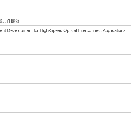
鍵元件開發
nt Development for High-Speed Optical Interconnect Applications