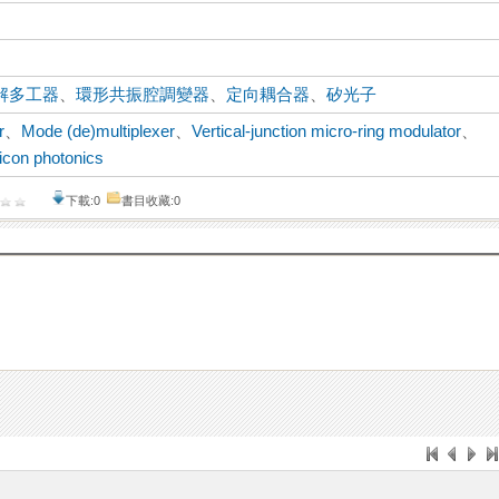
解多工器
、
環形共振腔調變器
、
定向耦合器
、
矽光子
r
、
Mode (de)multiplexer
、
Vertical-junction micro-ring modulator
、
licon photonics
下載:0
書目收藏:0