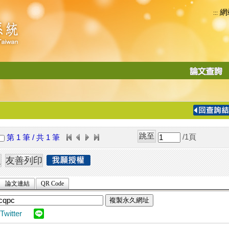
網
:::
功
能
切
換
導
覽
/1
頁
第 1 筆 / 共 1 筆
列
論文連結
QR Code
複製永久網址
Twitter