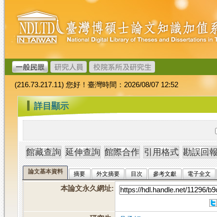
跳
臺
到
灣
主
博
要
碩
內
士
容
論
文
(216.73.217.11) 您好！臺灣時間：2026/08/07 12:52
加
值
:::
詳目顯示
系
統
論文基本資料
摘要
外文摘要
目次
參考文獻
電子全文
本論文永久網址
: