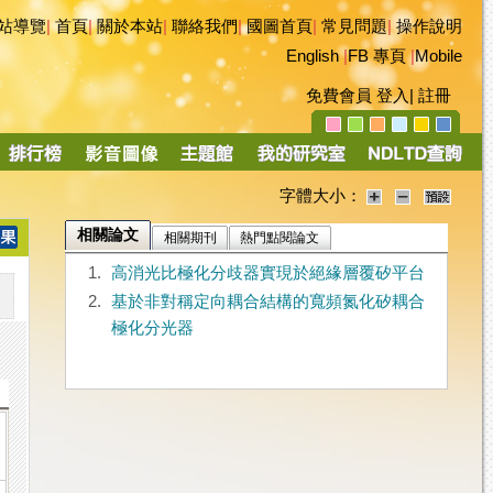
站導覽
|
首頁
|
關於本站
|
聯絡我們
|
國圖首頁
|
常見問題
|
操作說明
English
|
FB 專頁
|
Mobile
免費會員
登入
|
註冊
字體大小：
相關論文
相關期刊
熱門點閱論文
1.
高消光比極化分歧器實現於絕緣層覆矽平台
2.
基於非對稱定向耦合結構的寬頻氮化矽耦合
極化分光器