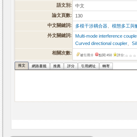
語文別:
中文
論文頁數:
130
中文關鍵詞:
多模干涉耦合器
、
模態多工與
外文關鍵詞:
Multi-mode interference couple
Curved directional coupler
、
Si
相關次數:
被引用:0
點閱:450
評分:
推文
網路書籤
推薦
評分
引用網址
轉寄