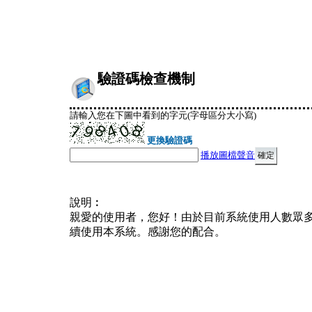
驗證碼檢查機制
請輸入您在下圖中看到的字元(字母區分大小寫)
更換驗證碼
播放圖檔聲音
說明︰
親愛的使用者，您好！由於目前系統使用人數眾
續使用本系統。感謝您的配合。