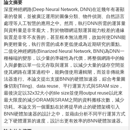
論文摘要
深度神經網路(Deep Neural Network, DNN)在近幾年有著顯
著的發展，並被廣泛運用於圖像分類、物件偵測、自然語言
處理等人工智慧的應用之中。然而，執行DNN所需的運算量
與資料量是非常龐大，對於物聯網這類運算能力較差的邊緣
裝置是非常不友善的，甚至根本無法應用，故如何使DNN能
夠更輕量化，執行所需的成本更低便成為近期研究的重點。
二值化神經網路(Binarized Neural Network, BNN)為DNN一
種極端的變形，以少量的準確性為代價，將整個網路中的輸
入與參數以單一位元存取與運算，以減少大量的儲存空間並
使其網路在運算過程中，能夠僅使用邏輯閘，而並非傳統乘
法器進行。本論文提出支援BNN的硬體加速器，綜合考量圖
像切割(Tiling)、data reuse、平行運算方式與SRAM size，
最後決定以32x32大小的tile size並使用output reuse以此來
最大限度的減少DRAM與SRAM之間的資料搬移次數，減少
功耗。本論文另一個重點在於將提早終止的硬體架構引入
BNN硬體加速器的設計之中，並藉由分析不同平行運算方式
之下硬體運算的速度，設計出更有效率的BNN硬體加速器。