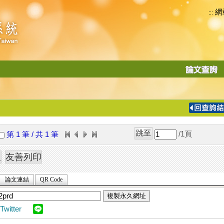
網
:::
功
能
切
換
導
覽
/1
頁
第 1 筆 / 共 1 筆
列
論文連結
QR Code
複製永久網址
Twitter