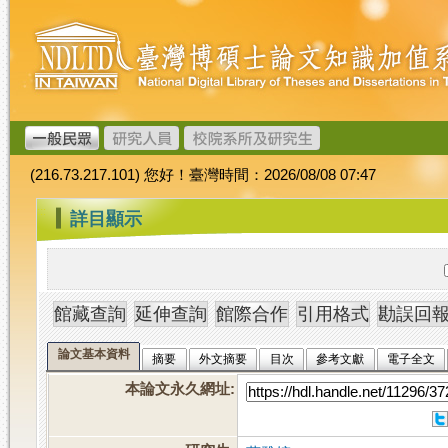
跳
臺
到
灣
主
博
要
碩
內
士
容
論
文
(216.73.217.101) 您好！臺灣時間：2026/08/08 07:47
加
值
:::
詳目顯示
系
統
論文基本資料
摘要
外文摘要
目次
參考文獻
電子全文
本論文永久網址
: