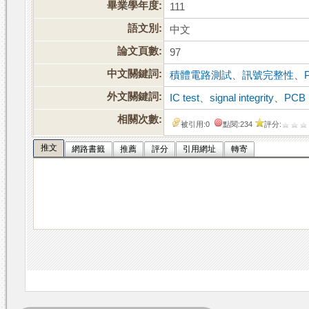
畢業學年度:
111
語文別:
中文
論文頁數:
97
中文關鍵詞:
積體電路測試
、
訊號完整性
、
外文關鍵詞:
IC test
、
signal integrity
、
PCB 
相關次數:
被引用:0
點閱:234
評分:
推文
網路書籤
推薦
評分
引用網址
轉寄