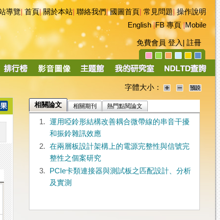
站導覽
|
首頁
|
關於本站
|
聯絡我們
|
國圖首頁
|
常見問題
|
操作說明
English
|
FB 專頁
|
Mobile
免費會員
登入
|
註冊
字體大小：
相關論文
相關期刊
熱門點閱論文
1.
運用啞鈴形結構改善耦合微帶線的串音干擾
和振鈴雜訊效應
2.
在兩層板設計架構上的電源完整性與信號完
整性之個案研究
3.
PCIe卡類連接器與測試板之匹配設計、分析
及實測