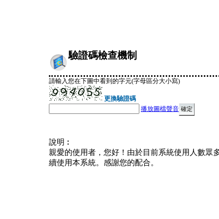
驗證碼檢查機制
請輸入您在下圖中看到的字元(字母區分大小寫)
更換驗證碼
播放圖檔聲音
說明︰
親愛的使用者，您好！由於目前系統使用人數眾
續使用本系統。感謝您的配合。